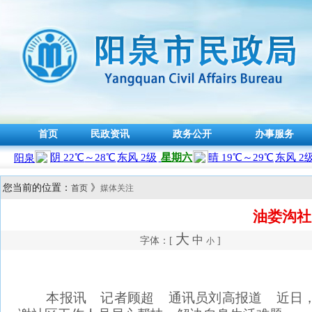
首页
民政资讯
政务公开
办事服务
您当前的位置：
》
首页
媒体关注
油娄沟社
大
中
字体：[
]
小
本报讯 记者顾超 通讯员刘高报道 近日，