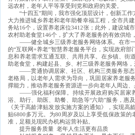
远农村，老年人平等享受到党和政府的关爱。
“十四五”期间，我市强化顶层设计，创新工作
大力推进城乡养老和老年助餐幸福工程，全市共建
务站16个，设置养老床位3412张；此外，建设城
农村助老食堂146个，扩大了养老服务的有效供
——健全城乡三级养老服务网络体系。在市一
的“互联网+养老”智慧养老服务平台，实现政府
息和养老需求互通互联、共用共享。在乡镇、街
助老食堂，构建起县、乡、村三级养老服务网络，
——贯通协调居家、社区、机构三类服务形态。立足
老格局，以老年人需求为导向，巩固居家养老服
撑能力，推动养老服务资源进一步向老年人周边、
——强化福利保障。持续开展政府购买居家养
浴、助行、助医、助餐、助急等“六助”服务，惠及
《关于高龄津贴发放实施方案的通知》，实现高龄
贴6800多万元。为80周岁及以上享受低保政策
准，足额兑现民办机构运营补贴。
提升服务质量 老年人生活更有品质