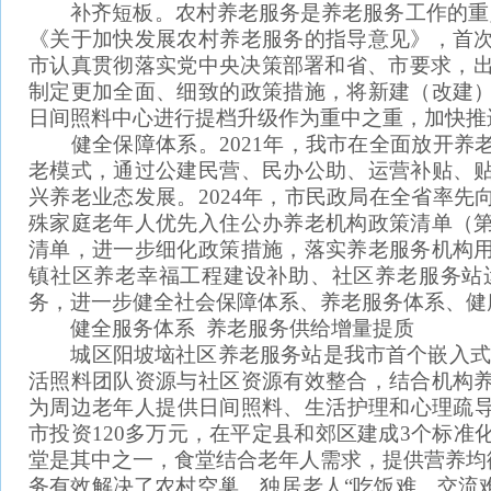
补齐短板。农村养老服务是养老服务工作的重点和
《关于加快发展农村养老服务的指导意见》，首
市认真贯彻落实党中央决策部署和省、市要求，出
制定更加全面、细致的政策措施，将新建（改建
日间照料中心进行提档升级作为重中之重，加快推
健全保障体系。2021年，我市在全面放开养
老模式，通过公建民营、民办公助、运营补贴、
兴养老业态发展。2024年，市民政局在全省率
殊家庭老年人优先入住公办养老机构政策清单（
清单，进一步细化政策措施，落实养老服务机构
镇社区养老幸福工程建设补助、社区养老服务站
务，进一步健全社会保障体系、养老服务体系、健
健全服务体系 养老服务供给增量提质
城区阳坡垴社区养老服务站是我市首个嵌入式“
活照料团队资源与社区资源有效整合，结合机构
为周边老年人提供日间照料、生活护理和心理疏导等
市投资120多万元，在平定县和郊区建成3个标准
堂是其中之一，食堂结合老年人需求，提供营养均
务有效解决了农村空巢、独居老人“吃饭难、交流