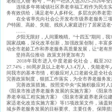
老模范人物”称号，一村一社区入选2025-2026
连续多年将城镇社区养老幸福工程作为民生实
务有效供给，满足老年人多样化、多层次的养老需
在全省率先向社会公开发布市级养老服务三项惠
户特困、高龄、失能、残疾人家庭进行了居家适老化
……
夕阳无限好，人间重晚晴。“十四五”期间，我
国家战略，深化改革创新，加强政策创制，丰富
动全市老龄工作和养老服务高质量发展，让“老有
坚持高位推动 政策支持更加有力
2018年我市进入中度老龄化社会，截至2025
27.74%；80周岁及以上老年人3.4万人，失能
间我市的基本市情，积极应对人口老龄化是全社
完善政策制度，狠抓工作落实，为全市养老服务发
完善政策措施。按照党中央“实施积极应对人口
《阳泉市推进养老服务发展的实施方案》《阳泉
养老幸福工程实施方案》《阳泉市家庭养老床位
家适老化改造实施方案》等15项政策文件，涵盖
城乡养老服务发展的目标要求、主要任务、保障措