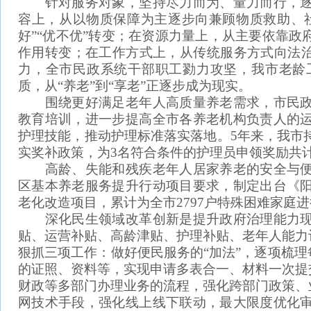
针对服务对象，坚持尽力而为、量力而行，逐
容上，从以物质保障为主逐步向兼顾物质救助、社
好”“优不优”转变；在资源力量上，从主要依靠
作用转变；在工作方式上，从传统服务方式向法治
力，全市民政系统干部职工勠力攻坚，我市老龄
质，从“养老”到“享老”正逐步成为现实。
围绕更好满足老年人高质量养老需求，市民政
教育培训，进一步提高全市各养老机构负责人的
护理技能，推动护理标准落实落地。5年来，我市持
实奖补政策，为3名符合条件的护理员申领奖励共计
高龄、失能和残疾老年人居家养老的安全与便
区基本养老服务提升行动项目要求，制定出台《
老化改造项目，累计为全市2797户特殊困难家庭
深化民生领域改革创新是提升政府治理能力现
贴、运营补贴、高龄津贴、护理补贴、老年人能力
狠抓三项工作：做好便民服务的“加法”，逐项梳理
的证照、资料等，实现申请多表合一、材料一次提
财政等多部门办理业务的流程，强化跨部门政策、
网技术手段，强化线上线下联动，最大限度优化